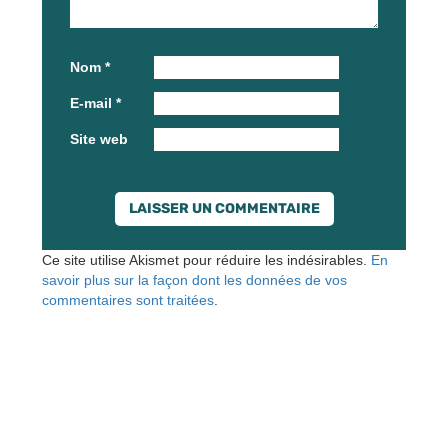
Nom
*
E-mail
*
Site web
Ce site utilise Akismet pour réduire les indésirables.
En
savoir plus sur la façon dont les données de vos
commentaires sont traitées
.