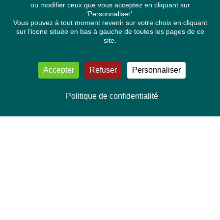
ou modifier ceux que vous acceptez en cliquant sur
'Personnaliser'.
Vous pouvez à tout moment revenir sur votre choix en cliquant
sur l'icone située en bas à gauche de toutes les pages de ce
site.
Accepter
Refuser
Personnaliser
Politique de confidentialité
NOUS CONTACTER
Délégation Europe Ecologie
Groupe Verts/ALE du Parlement européen
ASP 06E210, Rue Wiertz 60,
B-1047 Bruxelles