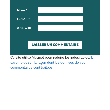
Nom
*
E-mail
*
Site web
Ce site utilise Akismet pour réduire les indésirables.
En
savoir plus sur la façon dont les données de vos
commentaires sont traitées
.