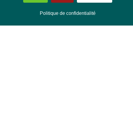
Politique de confidentialité
NOUS CONTACTER
Délégation Europe Ecologie
Groupe Verts/ALE du Parlement européen
ASP 06E210, Rue Wiertz 60,
B-1047 Bruxelles