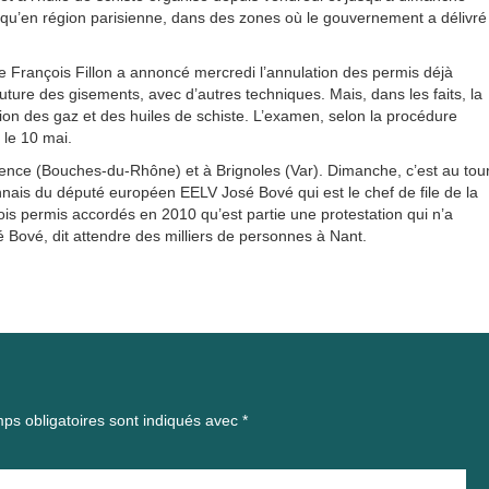
i qu’en région parisienne, dans des zones où le gouvernement a délivré
re François Fillon a annoncé mercredi l’annulation des permis déjà
 future des gisements, avec d’autres techniques. Mais, dans les faits, la
ation des gaz et des huiles de schiste. L’examen, selon la procédure
 le 10 mai.
ence (Bouches-du-Rhône) et à Brignoles (Var). Dimanche, c’est au tou
onnais du député européen EELV José Bové qui est le chef de file de la
rois permis accordés en 2010 qu’est partie une protestation qui n’a
é Bové, dit attendre des milliers de personnes à Nant.
ps obligatoires sont indiqués avec
*