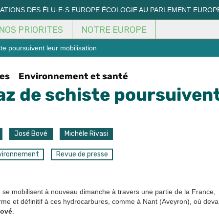
MATIONS DES ÉLU·E·S EUROPE ÉCOLOGIE AU PARLEMENT EUROP
NOS PRIORITES
NOTRE EUROPE
e poursuivent leur mobilisation
les
Environnement et santé
az de schiste poursuiven
José Bové
Michèle Rivasi
vironnement
Revue de presse
 mobilisent à nouveau dimanche à travers une partie de la France,
e et définitif à ces hydrocarbures, comme à Nant (Aveyron), où devai
Bové
.