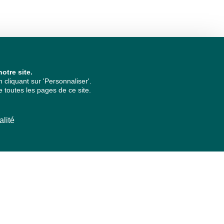
otre site.
cliquant sur 'Personnaliser'.
 toutes les pages de ce site.
alité
ARCHIVES PAR ANNÉES
2026
2025
2024
2023