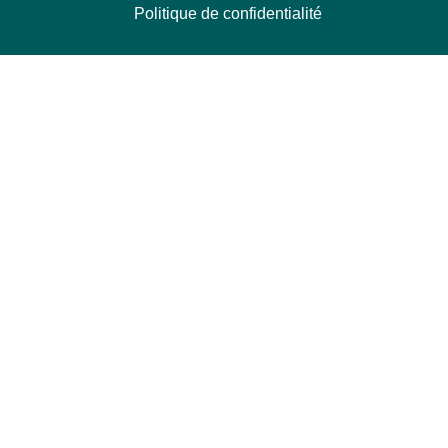
Politique de confidentialité
NOUS CONTACTER
Délégation Europe Ecologie
Groupe Verts/ALE du Parlement européen
ASP 06E210, Rue Wiertz 60,
B-1047 Bruxelles