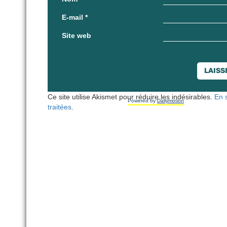
E-mail
*
Site web
Ce site utilise Akismet pour réduire les indésirables.
En 
Powered by
Dailymotion
traitées
.