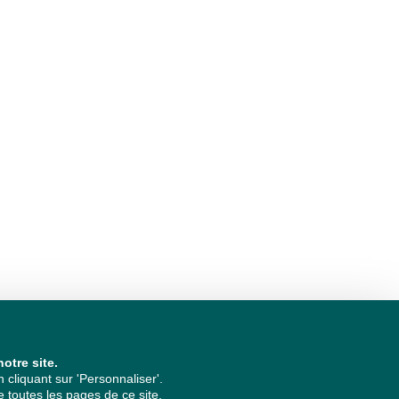
otre site.
cliquant sur 'Personnaliser'.
 toutes les pages de ce site.