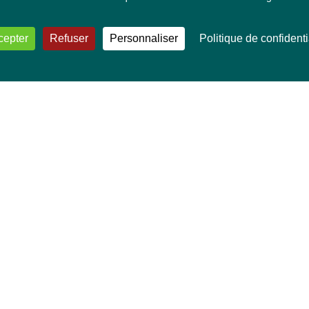
cepter
Refuser
Personnaliser
Politique de confidenti
VOS DÉPUTÉ·E·S EUROPÉEN·NE·S
Mélissa Camara
David Cormand
Mounir Satouri
Majdouline Sbaï
Marie Toussaint
TOUTES NOS THÉMATIQUES
Agriculture et pêche
Alimentation
Bien-être animal
Climat et énergie
Commerce