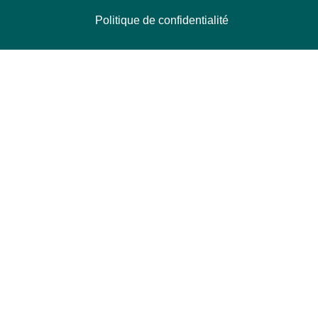
Politique de confidentialité
NOUS CONTACTER
Délégation Europe Ecologie
Groupe Verts/ALE du Parlement européen
ASP 06E210, Rue Wiertz 60,
B-1047 Bruxelles