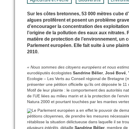
Agriculture et Pêche
Biodiversité
Environn
Sur les côtes bretonnes, 53 000 mètres cube d
algues prolifèrent et posent un problème grave
d’encourager la concentration des exploitations 
l’origine de la pollution des eaux aux nitrates
matière de protection de l’environnement, un c
Parlement européen. Elle fait suite à une plai
2010.
« Nous sommes des citoyens européens et nous estimons 
eurodéputés écologistes
Sandrine Bélier
,
José Bové
,
Ecologie – Les Verts au Conseil régional de Bretagne (
présenter une pétition officielle qu’ils ont déposée le 
Motif de leur plainte : le comportement des autorités na
de l’UE liées au milieu marin et à la protection de l’
Natura 2000 et pourtant touchées par les marées vertes
Le Parlement européen a en effet le pouvoir de dem
pétitions citoyennes, de prendre les mesures nécessair
rétablisse la situation délictueuse dans laquelle il se tr
plusieurs intérêts
, détaille
Sandrine Bélier
, membre de 