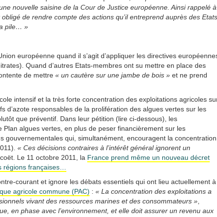
une nouvelle saisine de la Cour de Justice européenne. Ainsi rappelé à
t obligé de rendre compte des actions qu’il entreprend auprès des Etats
a pile… »
Union européenne quand il s’agit d’appliquer les directives européenne
 Nitrates). Quand d’autres Etats-membres ont su mettre en place des
 contente de mettre
« un cautère sur une jambe de bois »
et ne prend
e intensif et la très forte concentration des exploitations agricoles su
sifs d’azote responsables de la prolifération des algues vertes sur les
tôt que préventif. Dans leur pétition (lire ci-dessous), les
 Plan algues vertes, en plus de peser financièrement sur les
ions gouvernementales qui, simultanément, encouragent la concentration
2011).
« Ces décisions contraires à l’intérêt général ignorent un
coët. Le 11 octobre 2011, la
France prend même un nouveau décret
s régions françaises…
tre-courant et ignore les débats essentiels qui ont lieu actuellement à
itique agricole commune (PAC)
:
« La concentration des exploitations a
essionnels vivant des ressources marines et des consommateurs »
,
ue, en phase avec l’environnement, et elle doit assurer un revenu aux