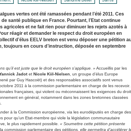
ement
Nicole Kiil-Nielsen
Sandrine Bélier
Santé
’algues vertes ont été ramassées pendant l’été 2011. Ces
 de santé publique en France. Pourtant, l’Etat continue
agricoles et ne fait rien pour diminuer les rejets azotés à
. Pour réagir et demander le respect du droit européen en
ollectif d’élus EELV breton est venu déposer une pétition a
nte, toujours en cours d’instruction, déposée en septembre
qu’il est juste que le droit européen s’applique. »
Accueillis par les
Yannick Jadot
et
Nicole Kiil-Nielsen
, un groupe d’élus Europe
mené par Guy Hascoët) et des responsables associatifs sont venus
11 octobre 2011 à la commission parlementaire en charge de les recevoir.
tionales françaises, qui violent ou méconnaissent les exigences du droit
environnement en général, notamment dans les zones bretonnes classées
.
ander à la Commission européenne, via les eurodéputés en charge des
es pour qu’un Etat-membre qui viole la législation communautaire
ouve, le plus rapidement possible.
« Soumettre cette pétition présente
la commission parlementaire des pétitions,
elle permettra d’accélérer l