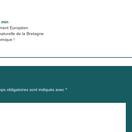
3 min
ement Européen.
naturelle de la Bretagne.
omique !
ps obligatoires sont indiqués avec
*