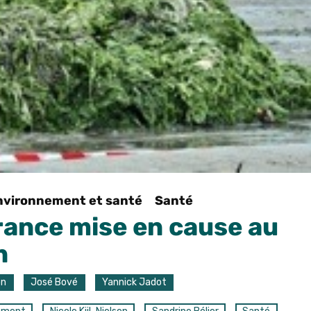
nvironnement et santé
Santé
France mise en cause au
n
on
José Bové
Yannick Jadot