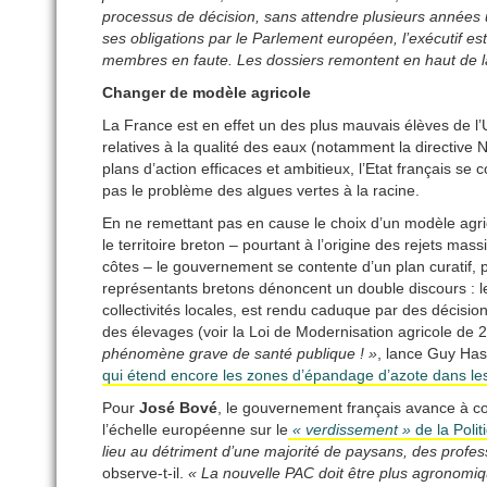
processus de décision, sans attendre plusieurs années 
ses obligations par le Parlement européen, l’exécutif es
membres en faute. Les dossiers remontent en haut de l
Changer de modèle agricole
La France est en effet un des plus mauvais élèves de l’
relatives à la qualité des eaux (notamment la directive
plans d’action efficaces et ambitieux, l’Etat français se
pas le problème des algues vertes à la racine.
En ne remettant pas en cause le choix d’un modèle agricol
le territoire breton – pourtant à l’origine des rejets mas
côtes – le gouvernement se contente d’un plan curatif, plu
représentants bretons dénoncent un double discours : le
collectivités locales, est rendu caduque par des décis
des élevages (voir la Loi de Modernisation agricole de 
phénomène grave de santé publique ! »
, lance Guy Has
qui étend encore les zones d’épandage d’azote dans le
Pour
José Bové
, le gouvernement français avance à con
l’échelle européenne sur le
« verdissement »
de la Pol
lieu au détriment d’une majorité de paysans, des prof
observe-t-il.
« La nouvelle PAC doit être plus agronomiq