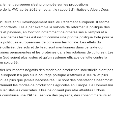
arlement européen s’est prononcée sur les propositions
e la PAC après 2013 en votant le rapport d’initiative d’Albert Dess
riculture et du Développement rural du Parlement européen. Il estime
mportants. Elle a par exemple la volonté de réformer la politique des
ys et paysans, en fonction notamment de critères liés à l’emploi et à
aux petites fermes est inscrit comme une priorité politique forte pour l
s politiques européennes de cohésion territoriale. Les effets du
é cultivée, des sols et de l’eau sont mentionnés dans ce texte qui
airies permanentes et les protéines dans les rotations de cultures). Le
Sud soient plus justes et qu’un système efficace de lutte contre la
on soit créé.
er les impacts négatifs des modes de production industrielle n’ont pa
uropéen n’a pas eu le courage politique d’affirmer à 100 % et plus
iques plus que jamais nécessaires. Ce sont des orientations néanmoin
rablement les modes de productions agricoles en Europe. La Commissio
égislatives concrètes. Elles ne doivent pas être affaiblies ! Nous
s construise une PAC au service des paysans, des consommateurs et