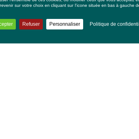
venir sur votre choix en cliquant sur l'icone située en bas à gauche de
cepter
Refuser
Personnaliser
Politique de confidenti
VOS DÉPUTÉ·E·S EUROPÉEN·NE·S
Mélissa Camara
David Cormand
Mounir Satouri
Majdouline Sbaï
Marie Toussaint
TOUTES NOS THÉMATIQUES
Agriculture et pêche
Alimentation
Bien-être animal