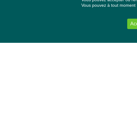
Vous pouvez à tout moment re
Ac
NOUS CONTACTER
Délégation Europe Ecologie
Groupe Verts/ALE du Parlement européen
ASP 06E210, Rue Wiertz 60,
B-1047 Bruxelles