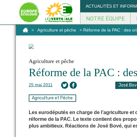
Panneau de gestion des cookies
ACTUALITÉS ET INFOR
NOTRE ÉQUIPE
>
Agriculture et pêche
> Réforme de la PAC : des ori
Agriculture et pêche
Réforme de la PAC : des 
25 mai 2011
José Bov
Agriculture et Pêche
Les eurodéputés en charge de l’agriculture et 
réforme de la PAC. Le texte contient des propos
plus ambitieux. Réactions de José Bové, qui e