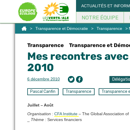
Panneau de gestion des cookies
ACTUALITÉS ET INFOR
NOTRE ÉQUIPE
>
Transparence et Démocratie
>
Transparence
> M
Transparence
Transparence et Démo
Mes recontres avec l
2010
6 décembre 2010
Délégati
Pascal Canfin
Transparence
Transparence 
Juillet – Août
Organisation
:
CFA Institute
– The Global Association of
_
Thème
: Services financiers