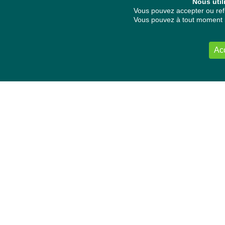
Nous util
Vous pouvez accepter ou refu
Vous pouvez à tout moment re
Ac
NOUS CONTACTER
Délégation Europe Ecologie
Groupe Verts/ALE du Parlement européen
ASP 06E210, Rue Wiertz 60,
B-1047 Bruxelles