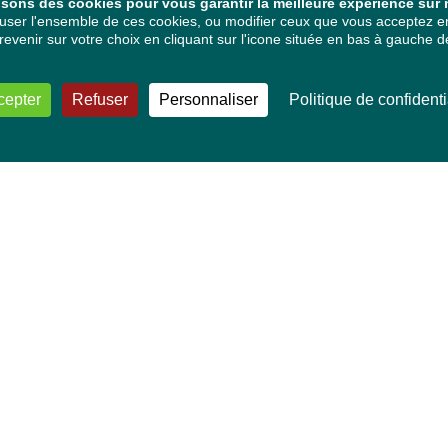
isons des cookies pour vous garantir la meilleure expérience sur n
ser l'ensemble de ces cookies, ou modifier ceux que vous acceptez en 
venir sur votre choix en cliquant sur l'icone située en bas à gauche de
cepter
Refuser
Personnaliser
Politique de confidenti
VOS DÉPUTÉ·E·S EUROPÉEN·NE·S
Mélissa Camara
David Cormand
Mounir Satouri
Majdouline Sbaï
Marie Toussaint
TOUTES NOS THÉMATIQUES
Agriculture et pêche
Alimentation