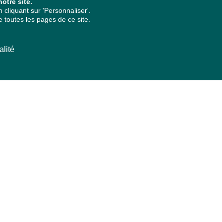
otre site.
cliquant sur 'Personnaliser'.
 toutes les pages de ce site.
alité
ARCHIVES PAR ANNÉES
2026
2025
2024
2023
2022
2021
2020
2019
2018
2017
2016
2015
2014
2013
2012
2011
2010
2009
2008
2007