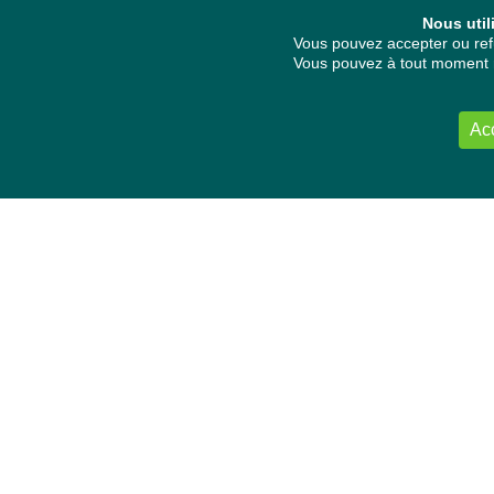
Nous util
Vous pouvez accepter ou refu
Vous pouvez à tout moment re
Ac
NOUS CONTACTER
Délégation Europe Ecologie
Groupe Verts/ALE du Parlement européen
ASP 06E210, Rue Wiertz 60,
B-1047 Bruxelles