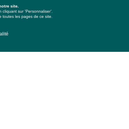
otre site.
cliquant sur 'Personnaliser'.
 toutes les pages de ce site.
alité
ARCHIVES PAR ANNÉES
2026
2025
2024
2023
2022
2021
2020
2019
2018
2017
2016
2015
2014
2013
2012
2011
2010
2009