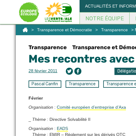
Panneau de gestion des cookies
ACTUALITÉS ET INFOR
NOTRE ÉQUIPE
>
Transparence et Démocratie
>
Transparence
> M
Transparence
Transparence et Démo
Mes recontres avec l
28 février 2011
Délégati
Pascal Canfin
Transparence
Transparence 
Février
Organisation
:
Comité européen d’entreprise d’Axa
_
Thème
: Directive Solvabilité II
Organisation
:
EADS
_
Thème
: EMIR – Règlement sur les dérivés OTC