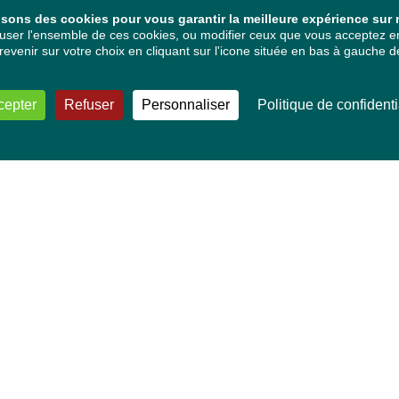
isons des cookies pour vous garantir la meilleure expérience sur n
ser l'ensemble de ces cookies, ou modifier ceux que vous acceptez en 
venir sur votre choix en cliquant sur l'icone située en bas à gauche de
cepter
Refuser
Personnaliser
Politique de confidenti
VOS DÉPUTÉ·E·S EUROPÉEN·NE·S
Mélissa Camara
David Cormand
Mounir Satouri
Majdouline Sbaï
Marie Toussaint
TOUTES NOS THÉMATIQUES
Agriculture et pêche