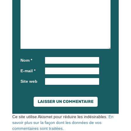
Nom
*
E-mail
*
Site web
Ce site utilise Akismet pour réduire les indésirables.
En
savoir plus sur la façon dont les données de vos
commentaires sont traitées
.