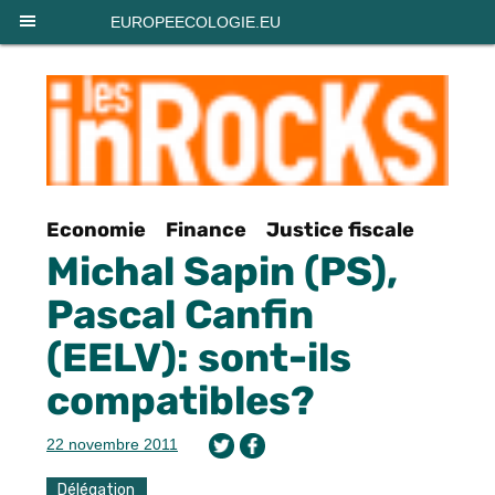
Panneau de gestion des cookies
EUROPEECOLOGIE.EU
Economie
Finance
Justice fiscale
Michal Sapin (PS),
Pascal Canfin
(EELV): sont-ils
compatibles?
22 novembre 2011
Délégation