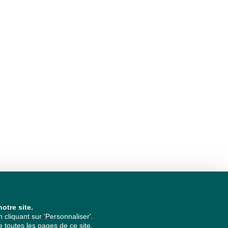
otre site.
cliquant sur 'Personnaliser'.
 toutes les pages de ce site.