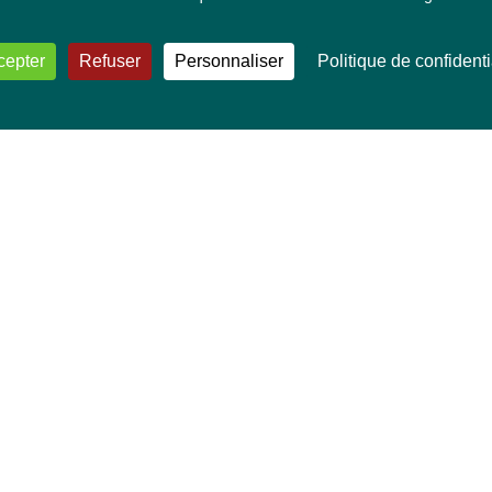
cepter
Refuser
Personnaliser
Politique de confidenti
VOS DÉPUTÉ·E·S EUROPÉEN·NE·S
Mélissa Camara
David Cormand
Mounir Satouri
Majdouline Sbaï
Marie Toussaint
TOUTES NOS THÉMATIQUES
Agriculture et pêche
Alimentation
Bien-être animal
Climat et énergie
Commerce