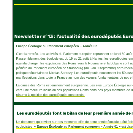
Newsletter n°13 : l’actualité des eurodéputés Eur
Europe Écologie au Parlement européen – Année 02
C’est la rentrée. Les activités du Parlement européen reprennent ce lundi 30 aoû
Rassemblement des écologistes, du 19 au 21 août à Nantes, les eurodéputés em
agenda chargé : les expulsions des Roms vers la Roumanie et la Bulgarie sont au
plénière du Parlement européen de Strasbourg (du 6 au 9 septembre) sera l’occasi
politique sécuritaire de Nicolas Sarkozy. Les eurodéputés soutiennent les 50 ass
manifestations dans toute la France au nom des valeurs fondamentales de notre Répu
La cause des Roms est éminemment européenne. Les élus Europe Écologie au Parl
vers une meilleure inclusion des populations Roms dans nos pays membres de l
résume la position des eurodéputés concernés.
Les eurodéputés font le bilan de leur première année de
Un document qui revient sur des moments-clés de cette année écoulée a été édit
écologistes.
« Europe Écologie au Parlement européen – Année 01 »
est disp