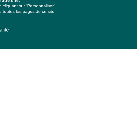
otre site.
cliquant sur 'Personnaliser'.
 toutes les pages de ce site.
alité
ARCHIVES PAR ANNÉES
2026
2025
2024
2023
2022
2021
2020
2019
2018
2017
2016
2015
2014
2013
2012
2011
2010
2009
2008
2007