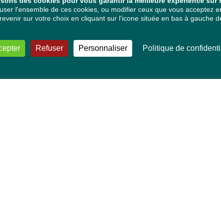
isons des cookies pour vous garantir la meilleure expérience sur n
ser l'ensemble de ces cookies, ou modifier ceux que vous acceptez en 
venir sur votre choix en cliquant sur l'icone située en bas à gauche de
cepter
Refuser
Personnaliser
Politique de confidenti
VOS DÉPUTÉ·E·S EUROPÉEN·NE·S
Mélissa Camara
David Cormand
Mounir Satouri
Majdouline Sbaï
Marie Toussaint
TOUTES NOS THÉMATIQUES
Agriculture et pêche
Alimentation