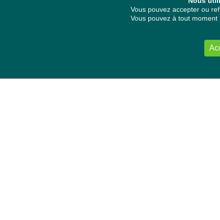
Nous util
Vous pouvez accepter ou refu
Vous pouvez à tout moment re
Ac
NOUS CONTACTER
Délégation Europe Ecologie
Groupe Verts/ALE du Parlement européen
ASP 06E210, Rue Wiertz 60,
B-1047 Bruxelles