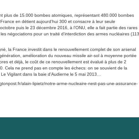
ent plus de 15.000 bombes atomiques, représentant 480.000 bombes
France en détient aujourd’hui 300 et consacre à leur seule
octobre puis le 23 décembre 2016, à l’ONU, elle a fait partie des rares
les négociations pour un traité d’interdiction des armes nucléaires (11
 signé, la France investit dans le renouvellement complet de son arsenal
 génération, amélioration du nouveau missile air-sol à moyenne portée
ores et déjà, le coût de ce renouvellement est évalué à plus de 2
20. Cela ne prend pas en compte les échecs: on se souvient de la
 Le Vigilant dans la baie d’Audierne le 5 mai 2013…
ingtonpost.fr/alain-lipietz/notre-arme-nucleaire-nest-pas-une-assurance-