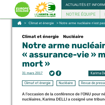
Panneau de gestion des cookies
ACTUALITÉS ET INFOR
NOTRE ÉQUIPE
>
Climat et énergie
> Notre arme nucléaire n’est pa
Climat et énergie
Nucléaire
Notre arme nucléair
« assurance-vie » m
mort »
31 mars 2017
Karima De
Climat et énergie
Nucléaire
Revue de press
A l’occasion de la conférence de l’ONU pour né
nucléaires, Karima DELLI a cosigné une tribune 