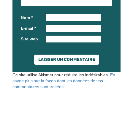
Nom
*
E-mail
*
Site web
Ce site utilise Akismet pour réduire les indésirables.
En
savoir plus sur la façon dont les données de vos
commentaires sont traitées
.