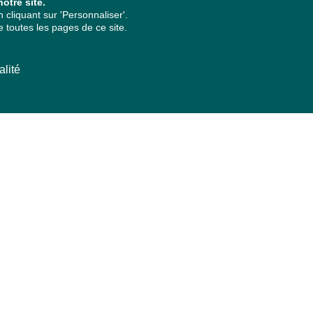
otre site.
cliquant sur 'Personnaliser'.
 toutes les pages de ce site.
alité
ARCHIVES PAR ANNÉES
2026
2025
2024
2023
2022
2021
2020
2019
2018
2017
2016
2015
2014
2013
2012
2011
2010
2009
2008
2007