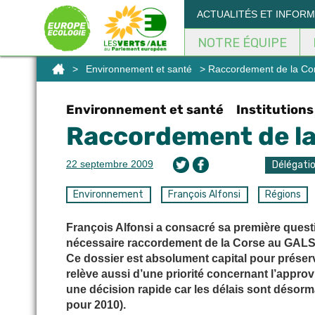
Panneau de gestion des cookies
ACTUALITÉS ET INFOR
NOTRE ÉQUIPE
>
Environnement et santé
> Raccordement de la Co
Environnement et santé
Institution
Raccordement de la
22 septembre 2009
Délégati
Environnement
François Alfonsi
Régions
François Alfonsi a consacré sa première ques
nécessaire raccordement de la Corse au GALSI 
Ce dossier est absolument capital pour préserv
relève aussi d’une priorité concernant l’appr
une décision rapide car les délais sont désorm
pour 2010).