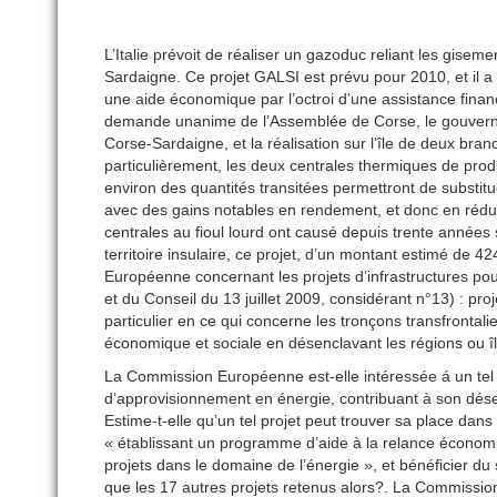
L’Italie prévoit de réaliser un gazoduc reliant les giseme
Sardaigne. Ce projet GALSI est prévu pour 2010, et il 
une aide économique par l’octroi d’une assistance finan
demande unanime de l’Assemblée de Corse, le gouvernem
Corse-Sardaigne, et la réalisation sur l’île de deux bra
particulièrement, les deux centrales thermiques de prod
environ des quantités transitées permettront de substitu
avec des gains notables en rendement, et donc en réduct
centrales au fioul lourd ont causé depuis trente années su
territoire insulaire, ce projet, d’un montant estimé de 424
Européenne concernant les projets d’infrastructures pou
et du Conseil du 13 juillet 2009, considérant n°13) : proj
particulier en ce qui concerne les tronçons transfronta
économique et sociale en désenclavant les régions ou 
La Commission Européenne est-elle intéressée á un tel p
d’approvisionnement en énergie, contribuant à son désenc
Estime-t-elle qu’un tel projet peut trouver sa place dans
« établissant un programme d’aide à la relance économi
projets dans le domaine de l’énergie », et bénéficier du
que les 17 autres projets retenus alors?. La Commission p