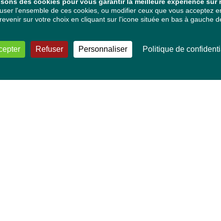
isons des cookies pour vous garantir la meilleure expérience sur n
ser l'ensemble de ces cookies, ou modifier ceux que vous acceptez en 
venir sur votre choix en cliquant sur l'icone située en bas à gauche de
cepter
Refuser
Personnaliser
Politique de confidenti
VOS DÉPUTÉ·E·S EUROPÉEN·NE·S
Mélissa Camara
David Cormand
Mounir Satouri
Majdouline Sbaï
Marie Toussaint
TOUTES NOS THÉMATIQUES
Agriculture et pêche
Alimentation