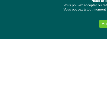
Nous util
Vous pouvez accepter ou refu
Vous pouvez à tout moment re
Ac
NOUS CONTACTER
Délégation Europe Ecologie
Groupe Verts/ALE du Parlement européen
ASP 06E210, Rue Wiertz 60,
B-1047 Bruxelles