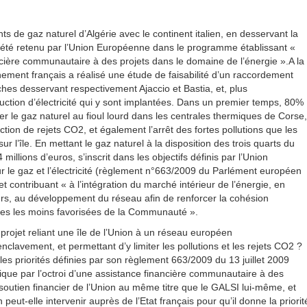
nts de gaz naturel d’Algérie avec le continent italien, en desservant la
a été retenu par l’Union Européenne dans le programme établissant «
cière communautaire à des projets dans le domaine de l’énergie ».A la
ent français a réalisé une étude de faisabilité d’un raccordement
nches desservant respectivement Ajaccio et Bastia, et, plus
uction d’électricité qui y sont implantées. Dans un premier temps, 80%
er le gaz naturel au fioul lourd dans les centrales thermiques de Corse,
ion de rejets CO2, et également l’arrêt des fortes pollutions que les
r l’île. En mettant le gaz naturel à la disposition des trois quarts du
 millions d’euros, s’inscrit dans les objectifs définis par l’Union
r le gaz et l’électricité (règlement n°663/2009 du Parlément européen
et contribuant « à l’intégration du marché intérieur de l’énergie, en
liers, au développement du réseau afin de renforcer la cohésion
îles les moins favorisées de la Communauté ».
rojet reliant une île de l’Union à un réseau européen
lavement, et permettant d’y limiter les pollutions et les rejets CO2 ?
 les priorités définies par son règlement 663/2009 du 13 juillet 2009
que par l’octroi d’une assistance financière communautaire à des
 soutien financier de l’Union au même titre que le GALSI lui-même, et
eut-elle intervenir auprès de l’Etat français pour qu’il donne la priorit