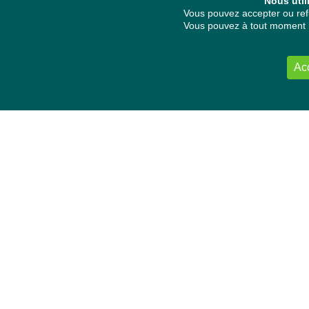
Nous util
Vous pouvez accepter ou refu
Vous pouvez à tout moment re
Ac
NOUS CONTACTER
Délégation Europe Ecologie
Groupe Verts/ALE du Parlement européen
ASP 06E210, Rue Wiertz 60,
B-1047 Bruxelles