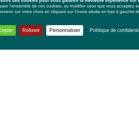
isons des cookies pour vous garantir la meilleure expérience sur n
ser l'ensemble de ces cookies, ou modifier ceux que vous acceptez en 
venir sur votre choix en cliquant sur l'icone située en bas à gauche de
cepter
Refuser
Personnaliser
Politique de confidenti
VOS DÉPUTÉ·E·S EUROPÉEN·NE·S
Mélissa Camara
David Cormand
Mounir Satouri
Majdouline Sbaï
Marie Toussaint
TOUTES NOS THÉMATIQUES
Agriculture et pêche
Alimentation