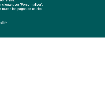
otre site.
cliquant sur 'Personnaliser'.
 toutes les pages de ce site.
alité
ARCHIVES PAR ANNÉES
2026
2025
2024
2023
2022
2021
2020
2019
2018
2017
2016
2015
2014
2013
2012
2011
2010
2009
2008
2007