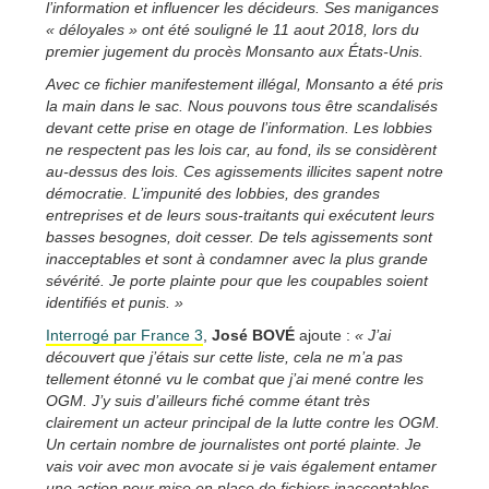
l’information et influencer les décideurs. Ses manigances
« déloyales » ont été souligné le 11 aout 2018, lors du
premier jugement du procès Monsanto aux États-Unis.
Avec ce fichier manifestement illégal, Monsanto a été pris
la main dans le sac. Nous pouvons tous être scandalisés
devant cette prise en otage de l’information. Les lobbies
ne respectent pas les lois car, au fond, ils se considèrent
au-dessus des lois. Ces agissements illicites sapent notre
démocratie. L’impunité des lobbies, des grandes
entreprises et de leurs sous-traitants qui exécutent leurs
basses besognes, doit cesser. De tels agissements sont
inacceptables et sont à condamner avec la plus grande
sévérité. Je porte plainte pour que les coupables soient
identifiés et punis. »
Interrogé par France 3
,
José BOVÉ
ajoute :
« J’ai
découvert que j’étais sur cette liste, cela ne m’a pas
tellement étonné vu le combat que j’ai mené contre les
OGM. J’y suis d’ailleurs fiché comme étant très
clairement un acteur principal de la lutte contre les OGM.
Un certain nombre de journalistes ont porté plainte. Je
vais voir avec mon avocate si je vais également entamer
une action pour mise en place de fichiers inacceptables