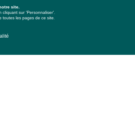
otre site.
cliquant sur 'Personnaliser'.
 toutes les pages de ce site.
alité
ARCHIVES PAR ANNÉES
2026
2025
2024
2023
2022
2021
2020
2019
2018
2017
2016
2015
2014
2013
2012
2011
2010
2009