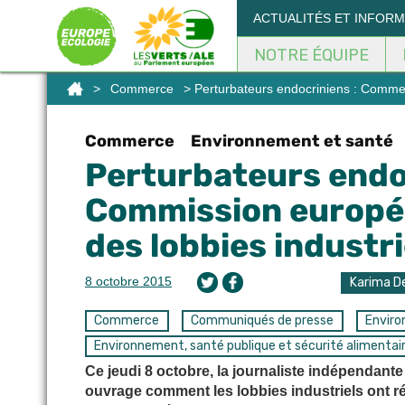
Panneau de gestion des cookies
ACTUALITÉS ET INFOR
NOTRE ÉQUIPE
>
Commerce
> Perturbateurs endocriniens : Commen
Commerce
Environnement et santé
Perturbateurs endo
Commission europée
des lobbies industri
8 octobre 2015
Karima De
Commerce
Communiqués de presse
Envir
Environnement, santé publique et sécurité alimentai
Ce jeudi 8 octobre, la journaliste indépendante
ouvrage comment les lobbies industriels ont r