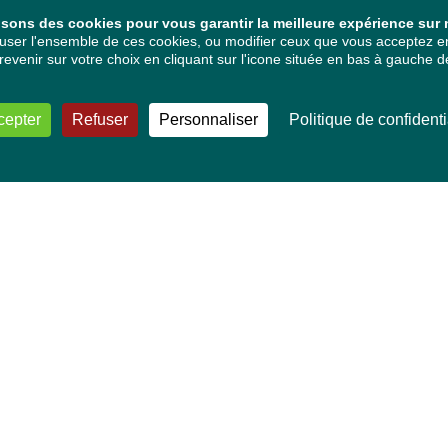
isons des cookies pour vous garantir la meilleure expérience sur n
ser l'ensemble de ces cookies, ou modifier ceux que vous acceptez en 
venir sur votre choix en cliquant sur l'icone située en bas à gauche de
cepter
Refuser
Personnaliser
Politique de confidenti
VOS DÉPUTÉ·E·S EUROPÉEN·NE·S
Mélissa Camara
David Cormand
Mounir Satouri
Majdouline Sbaï
Marie Toussaint
TOUTES NOS THÉMATIQUES
Agriculture et pêche