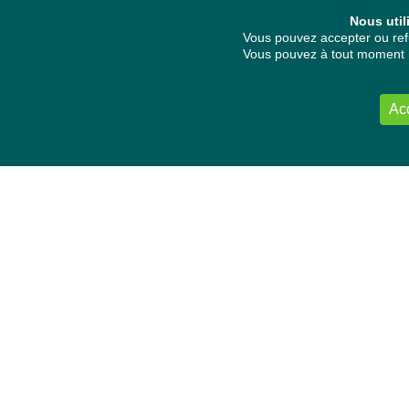
Nous util
Vous pouvez accepter ou refu
Vous pouvez à tout moment re
Ac
NOUS CONTACTER
Délégation Europe Ecologie
Groupe Verts/ALE du Parlement européen
ASP 06E210, Rue Wiertz 60,
B-1047 Bruxelles