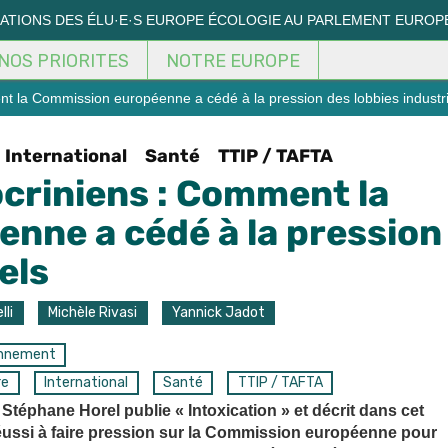
MATIONS DES ÉLU·E·S EUROPE ÉCOLOGIE AU PARLEMENT EUROP
NOS PRIORITES
NOTRE EUROPE
t la Commission européenne a cédé à la pression des lobbies industri
International
Santé
TTIP / TAFTA
criniens : Comment la
nne a cédé à la pression
els
lli
Michèle Rivasi
Yannick Jadot
onnement
re
International
Santé
TTIP / TAFTA
 Stéphane Horel publie « Intoxication » et décrit dans cet
éussi à faire pression sur la Commission européenne pour