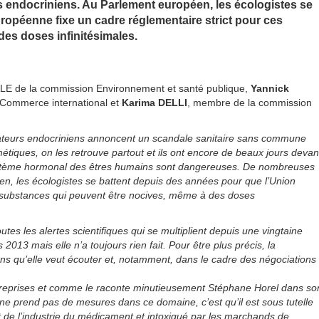
rs endocriniens. Au Parlement européen, les écologistes se
ropéenne fixe un cadre réglementaire strict pour ces
es doses infinitésimales.
LE de la commission Environnement et santé publique,
Yannick
 Commerce international et
Karima DELLI
, membre de la commission
rbateurs endocriniens annoncent un scandale sanitaire sans commune
tiques, on les retrouve partout et ils ont encore de beaux jours devan
ystème hormonal des êtres humains sont dangereuses. De nombreuses
en, les écologistes se battent depuis des années pour que l’Union
s substances qui peuvent être nocives, même à des doses
es les alertes scientifiques qui se multiplient depuis une vingtaine
013 mais elle n’a toujours rien fait. Pour être plus précis, la
gens qu’elle veut écouter et, notamment, dans le cadre des négociations
s reprises et comme le raconte minutieusement Stéphane Horel dans so
en ne prend pas de mesures dans ce domaine, c’est qu’il est sous tutelle
nt de l’industrie du médicament et intoxiqué par les marchands de