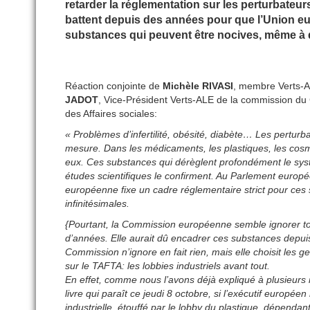
retarder la réglementation sur les perturbateu
battent depuis des années pour que l’Union eu
substances qui peuvent être nocives, même à d
Réaction conjointe de
Michèle RIVASI
, membre Verts-A
JADOT
, Vice-Président Verts-ALE de la commission du
des Affaires sociales:
« Problèmes d’infertilité, obésité, diabète… Les pertu
mesure. Dans les médicaments, les plastiques, les cosmé
eux. Ces substances qui dérèglent profondément le s
études scientifiques le confirment. Au Parlement europé
européenne fixe un cadre réglementaire strict pour ce
infinitésimales.
{Pourtant, la Commission européenne semble ignorer tout
d’années. Elle aurait dû encadrer ces substances depuis 2
Commission n’ignore en fait rien, mais elle choisit les 
sur le TAFTA: les lobbies industriels avant tout.
En effet, comme nous l’avons déjà expliqué à plusieur
livre qui paraît ce jeudi 8 octobre, si l’exécutif europé
industrielle, étouffé par le lobby du plastique, dépenda