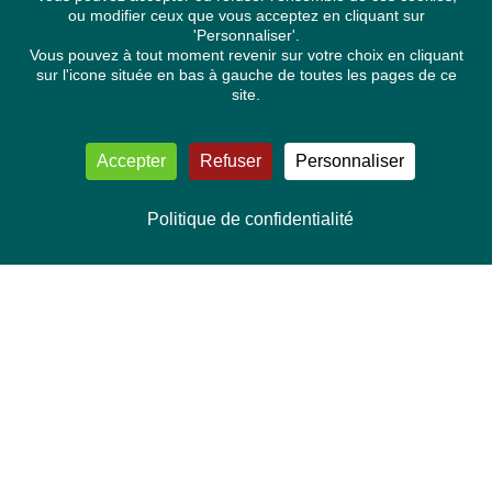
ou modifier ceux que vous acceptez en cliquant sur
'Personnaliser'.
Vous pouvez à tout moment revenir sur votre choix en cliquant
sur l'icone située en bas à gauche de toutes les pages de ce
site.
Accepter
Refuser
Personnaliser
Politique de confidentialité
NOUS CONTACTER
Délégation Europe Ecologie
Groupe Verts/ALE du Parlement européen
ASP 06E210, Rue Wiertz 60,