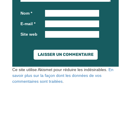
Nom
*
E-mail
*
Site web
Ce site utilise Akismet pour réduire les indésirables.
En
savoir plus sur la façon dont les données de vos
commentaires sont traitées
.