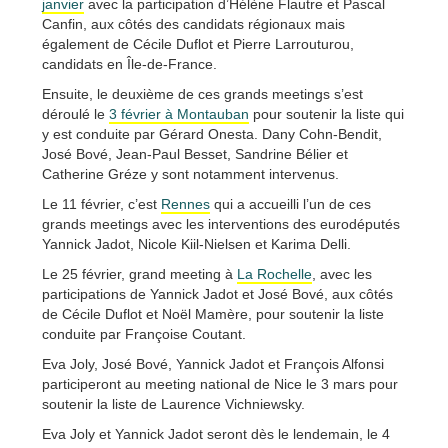
janvier
avec la participation d’Hélène Flautre et Pascal
Canfin, aux côtés des candidats régionaux mais
également de Cécile Duflot et Pierre Larrouturou,
candidats en Île-de-France.
Ensuite, le deuxième de ces grands meetings s’est
déroulé le
3 février à Montauban
pour soutenir la liste qui
y est conduite par Gérard Onesta. Dany Cohn-Bendit,
José Bové, Jean-Paul Besset, Sandrine Bélier et
Catherine Gréze y sont notamment intervenus.
Le 11 février, c’est
Rennes
qui a accueilli l’un de ces
grands meetings avec les interventions des eurodéputés
Yannick Jadot, Nicole Kiil-Nielsen et Karima Delli.
Le 25 février, grand meeting à
La Rochelle
, avec les
participations de Yannick Jadot et José Bové, aux côtés
de Cécile Duflot et Noël Mamère, pour soutenir la liste
conduite par Françoise Coutant.
Eva Joly, José Bové, Yannick Jadot et François Alfonsi
participeront au meeting national de Nice le 3 mars pour
soutenir la liste de Laurence Vichniewsky.
Eva Joly et Yannick Jadot seront dès le lendemain, le 4