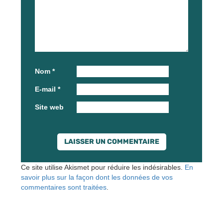
Nom
*
E-mail
*
Site web
Ce site utilise Akismet pour réduire les indésirables.
En
savoir plus sur la façon dont les données de vos
commentaires sont traitées
.