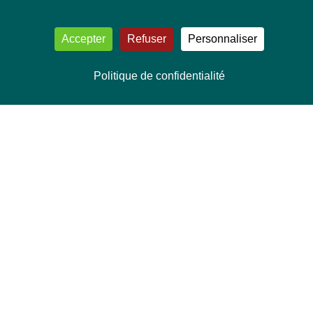
Accepter
Refuser
Personnaliser
Politique de confidentialité
NOUS CONTACTER
Délégation Europe Ecologie
Groupe Verts/ALE du Parlement européen
ASP 06E210, Rue Wiertz 60,
B-1047 Bruxelles