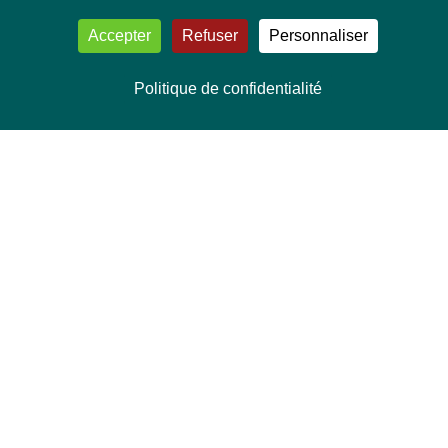
Accepter
Refuser
Personnaliser
Politique de confidentialité
NOUS CONTACTER
Délégation Europe Ecologie
Groupe Verts/ALE du Parlement européen
ASP 06E210, Rue Wiertz 60,
B-1047 Bruxelles