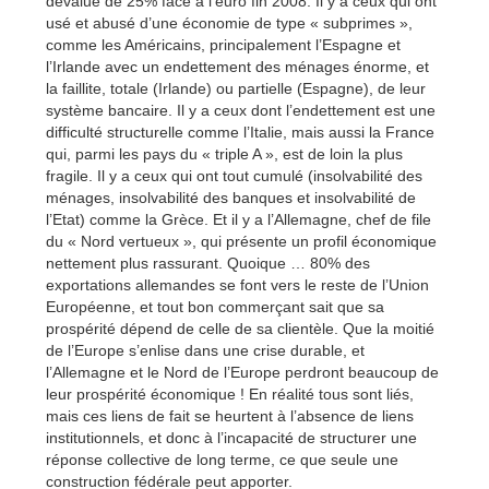
dévalué de 25% face à l’euro fin 2008. Il y a ceux qui ont
usé et abusé d’une économie de type « subprimes »,
comme les Américains, principalement l’Espagne et
l’Irlande avec un endettement des ménages énorme, et
la faillite, totale (Irlande) ou partielle (Espagne), de leur
système bancaire. Il y a ceux dont l’endettement est une
difficulté structurelle comme l’Italie, mais aussi la France
qui, parmi les pays du « triple A », est de loin la plus
fragile. Il y a ceux qui ont tout cumulé (insolvabilité des
ménages, insolvabilité des banques et insolvabilité de
l’Etat) comme la Grèce. Et il y a l’Allemagne, chef de file
du « Nord vertueux », qui présente un profil économique
nettement plus rassurant. Quoique … 80% des
exportations allemandes se font vers le reste de l’Union
Européenne, et tout bon commerçant sait que sa
prospérité dépend de celle de sa clientèle. Que la moitié
de l’Europe s’enlise dans une crise durable, et
l’Allemagne et le Nord de l’Europe perdront beaucoup de
leur prospérité économique ! En réalité tous sont liés,
mais ces liens de fait se heurtent à l’absence de liens
institutionnels, et donc à l’incapacité de structurer une
réponse collective de long terme, ce que seule une
construction fédérale peut apporter.