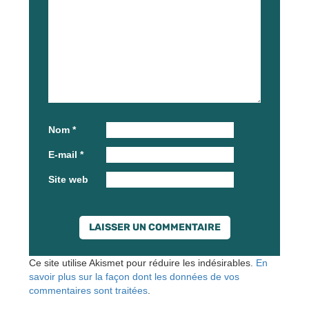
Nom
*
E-mail
*
Site web
Ce site utilise Akismet pour réduire les indésirables.
En
savoir plus sur la façon dont les données de vos
commentaires sont traitées
.