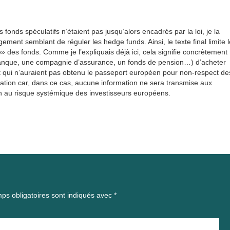
 fonds spéculatifs n’étaient pas jusqu’alors encadrés par la loi, je la
rgement semblant de réguler les hedge funds. Ainsi, le texte final limite 
e» des fonds. Comme je l’expliquais déjà ici, cela signifie concrètement
anque, une compagnie d’assurance, un fonds de pension…) d’acheter
t qui n’auraient pas obtenu le passeport européen pour non-respect de
islation car, dans ce cas, aucune information ne sera transmise aux
ion au risque systémique des investisseurs européens.
ps obligatoires sont indiqués avec
*