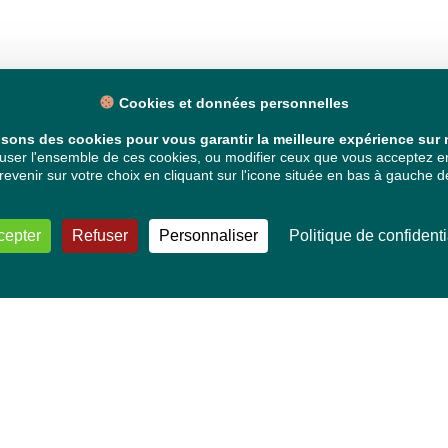
Cookies et données personnelles
isons des cookies pour vous garantir la meilleure expérience sur n
ser l'ensemble de ces cookies, ou modifier ceux que vous acceptez en 
venir sur votre choix en cliquant sur l'icone située en bas à gauche de
cepter
Refuser
Personnaliser
Politique de confidenti
VOS DÉPUTÉ·E·S EUROPÉEN·NE·S
Mélissa Camara
David Cormand