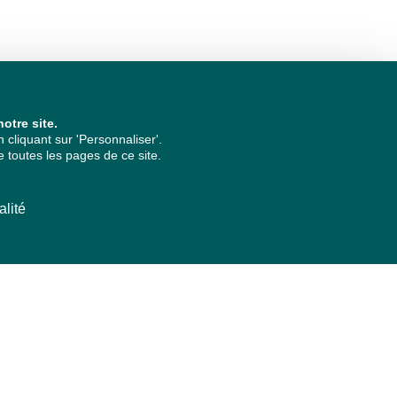
otre site.
cliquant sur 'Personnaliser'.
 toutes les pages de ce site.
alité
ARCHIVES PAR ANNÉES
2026
2025
2024
2023