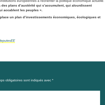
nstitutions européennes à réorienter la politique économique actuelle.
 des plans d’austérité qui s’accumulent, qui alourdissent
ui accablent les peuples ».
 en place un plan d’investissements économiques, écologiques et
deputesEE
ps obligatoires sont indiqués avec
*