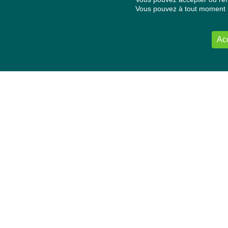
Vous pouvez à tout moment re
Ac
NOUS CONTACTER
Délégation Europe Ecologie
Groupe Verts/ALE du Parlement européen
ASP 06E210, Rue Wiertz 60,
B-1047 Bruxelles