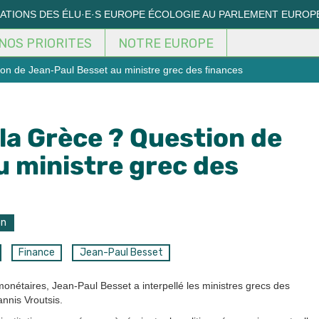
MATIONS DES ÉLU·E·S EUROPE ÉCOLOGIE AU PARLEMENT EUROP
NOS PRIORITES
NOTRE EUROPE
on de Jean-Paul Besset au ministre grec des finances
 la Grèce ? Question de
 ministre grec des
on
Finance
Jean-Paul Besset
nétaires, Jean-Paul Besset a interpellé les ministres grecs des
annis Vroutsis.