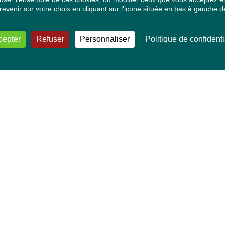
venir sur votre choix en cliquant sur l'icone située en bas à gauche de
cepter
Refuser
Personnaliser
Politique de confidenti
VOS DÉPUTÉ·E·S EUROPÉEN·NE·S
Mélissa Camara
David Cormand
Mounir Satouri
Majdouline Sbaï
Marie Toussaint
TOUTES NOS THÉMATIQUES
Agriculture et pêche
Alimentation
Bien-être animal