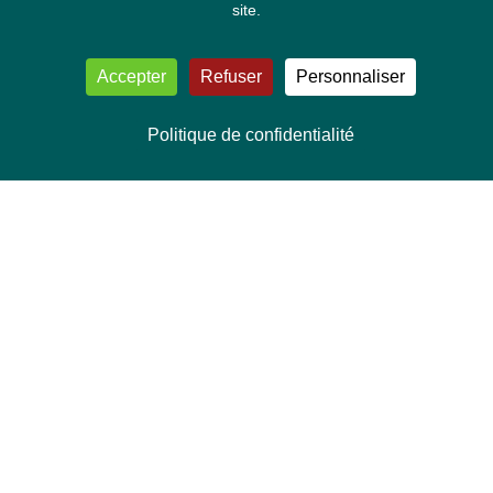
site.
Accepter
Refuser
Personnaliser
Politique de confidentialité
NOUS CONTACTER
Délégation Europe Ecologie
Groupe Verts/ALE du Parlement européen
ASP 06E210, Rue Wiertz 60,
B-1047 Bruxelles