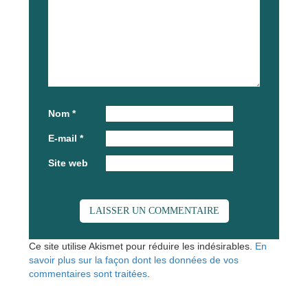
Nom
*
E-mail
*
Site web
Ce site utilise Akismet pour réduire les indésirables.
En
savoir plus sur la façon dont les données de vos
commentaires sont traitées
.