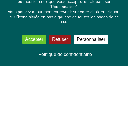
ou modifier ceux que vous acceptez en cliquant sur
'Personnaliser'.
Vous pouvez à tout moment revenir sur votre choix en cliquant
sur l'icone située en bas à gauche de toutes les pages de ce
site.
Accepter
Refuser
Personnaliser
Politique de confidentialité
NOUS CONTACTER
Délégation Europe Ecologie
Groupe Verts/ALE du Parlement européen
ASP 06E210, Rue Wiertz 60,
B-1047 Bruxelles