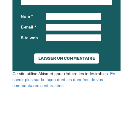
Nom
*
E-mail
*
Site web
Ce site utilise Akismet pour réduire les indésirables.
En
savoir plus sur la façon dont les données de vos
commentaires sont traitées
.