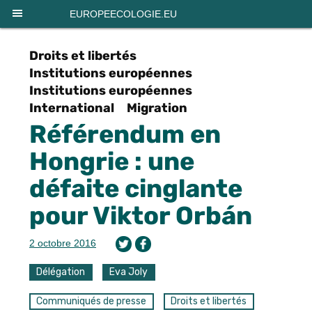
Panneau de gestion des cookies
EUROPEECOLOGIE.EU
Droits et libertés
Institutions européennes
Institutions européennes
International
Migration
Référendum en
Hongrie : une
défaite cinglante
pour Viktor Orbán
2 octobre 2016
Délégation
Eva Joly
Communiqués de presse
Droits et libertés