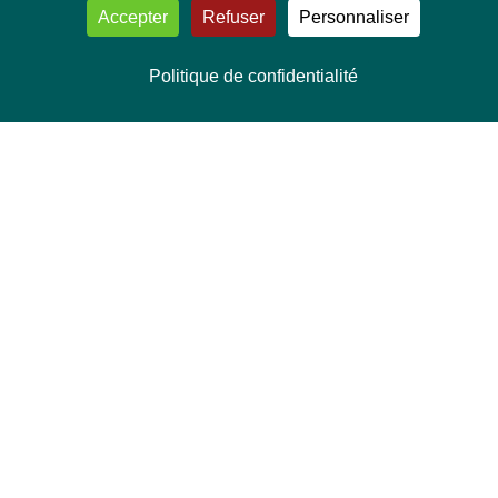
Accepter
Refuser
Personnaliser
Politique de confidentialité
NOUS CONTACTER
Délégation Europe Ecologie
Groupe Verts/ALE du Parlement européen
ASP 06E210, Rue Wiertz 60,
B-1047 Bruxelles