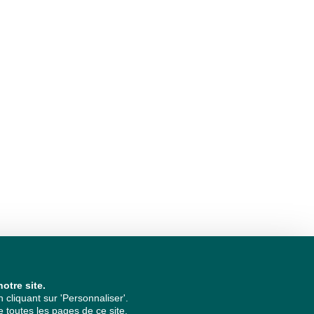
otre site.
cliquant sur 'Personnaliser'.
 toutes les pages de ce site.