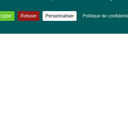
cepter
Refuser
Personnaliser
Politique de confidenti
VOS DÉPUTÉ·E·S EUROPÉEN·NE·S
Mélissa Camara
David Cormand
Mounir Satouri
Majdouline Sbaï
Marie Toussaint
TOUTES NOS THÉMATIQUES
Agriculture et pêche
Alimentation
Bien-être animal
Climat et énergie
Commerce