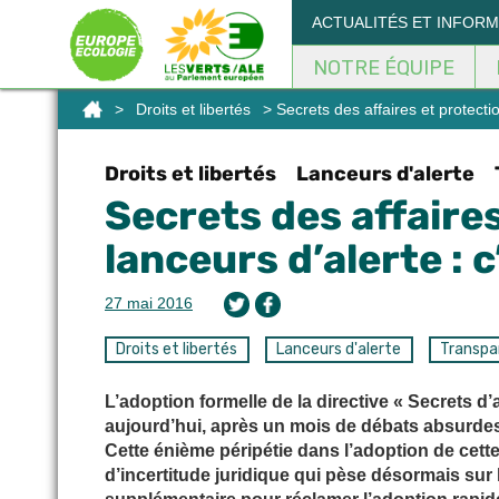
Panneau de gestion des cookies
ACTUALITÉS ET INFOR
NOTRE ÉQUIPE
>
Droits et libertés
> Secrets des affaires et protectio
Droits et libertés
Lanceurs d'alerte
Secrets des affaire
lanceurs d’alerte : c
27 mai 2016
Droits et libertés
Lanceurs d'alerte
Transpa
L’adoption formelle de la directive « Secrets d’
aujourd’hui, après un mois de débats absurdes
Cette énième péripétie dans l’adoption de cette 
d’incertitude juridique qui pèse désormais sur 