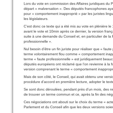
Lors du vote en commission des Affaires juridiques du 
départ « malversation ». Des députés francophones ayant 
pour « comportement inapproprié » par les juristes lingui
les législateurs.
C’est donc ce texte qui a été mis au vote en plénière l
avant le vote et 10min après ce dernier, la version fran
suite à une demande du Conseil et, en particulier de la 
professionnelle ».
Nul besoin d’être un fin juriste pour réaliser que « faut
terme volontairement flou comme « comportement inappr
terme « faute professionnelle » est juridiquement beauc
députés européens ont réclamé que l’on revienne à la formu
version comprenant le terme « comportement inapproprié
Mais de son côté, le Conseil, qui avait obtenu une versio
procédure d’accord en première lecture, adopter le tex
Se sont donc déroulées, pendant près d’un mois, des nég
de trouver un terme commun et ce, après la fin des nég
Ces négociations ont abouti sur le choix du terme « act
Parlement et du Conseil afin que les deux versions soien