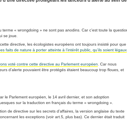
 d’une directive protégeant les lanceurs d’alerte au sein de
du terme « wrongdoing » ne sont pas anodins. Car c’est toute la questio
ui se joue.
cette directive, les écologistes européens ont toujours insisté pour que
des faits de nature à porter atteinte à l’intérêt public, qu’ils soient légaux
avons voté contre cette directive au Parlement européen
. Car nous
eurs d’alerte pouvaient être protégés étaient beaucoup trop floues, et
par le Parlement européen, le 14 avril dernier, et son adoption
uesques sur la traduction en français du terme « wrongdoing ».
 de directive sur les secrets d’affaires, la version anglaise du texte
ncernant les exceptions (voir art.5, plus bas). Ce dernier était traduit