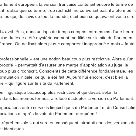
Parlement européen, la version française contenait encore le terme de
réalisé que ce terme, trop restrictif, ne convenait pas, il a été modifi
stes qui, de l’avis de tout le monde, était bien ce qu’avaient voulu dire
e 14 avril. Puis, dans un laps de temps compris entre moins d’une heure
çaise du texte a été mystérieusement modifiée sur le site du Parlement
France. On ne lisait alors plus « comportent inapproprié » mais « faute
e professionnelle » est une notion beaucoup plus restrictive. Alors qu’un
oprié » permettait d’assurer une marge d’appréciation au juge, le
oup plus circonscrit. Conscients de cette différence fondamentale, les
lation initiale, ce qui a été fait. Aujourd’hui encore, c’est bien la
 » qui figure sur le site du Parlement.
n linguistique beaucoup plus restrictive et qui devait, selon la
te dans les mêmes termes, a refusé d’adopter la version du Parlement.
ociations entre services linguistiques du Parlement et du Conseil afin
ociations et après le vote du Parlement européen !
e répréhensible » qui sera en conséquent introduit dans les versions du
t identiques.