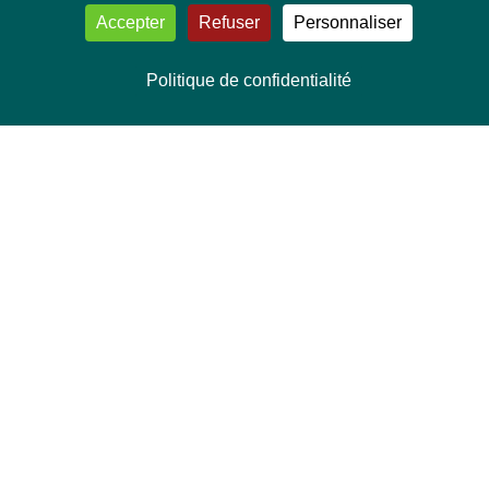
Accepter
Refuser
Personnaliser
Politique de confidentialité
NOUS CONTACTER
Délégation Europe Ecologie
Groupe Verts/ALE du Parlement européen
ASP 06E210, Rue Wiertz 60,
B-1047 Bruxelles