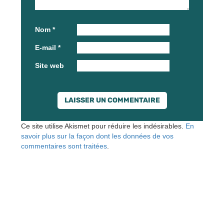
Nom
*
E-mail
*
Site web
Ce site utilise Akismet pour réduire les indésirables.
En
savoir plus sur la façon dont les données de vos
commentaires sont traitées
.