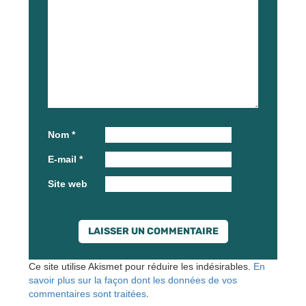
Nom
*
E-mail
*
Site web
Ce site utilise Akismet pour réduire les indésirables.
En
savoir plus sur la façon dont les données de vos
commentaires sont traitées
.