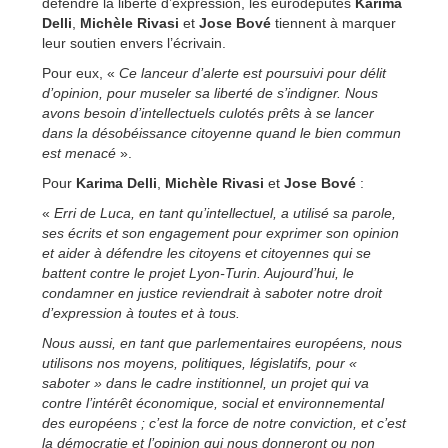
défendre la liberté d’expression, les eurodéputés
Karima
Delli
,
Michèle Rivasi
et
Jose Bové
tiennent à marquer
leur soutien envers l’écrivain.
Pour eux, «
Ce lanceur d’alerte est poursuivi pour délit
d’opinion, pour museler sa liberté de s’indigner. Nous
avons besoin d’intellectuels culotés prêts à se lancer
dans la désobéissance citoyenne quand le bien commun
est menacé
».
Pour
Karima Delli
,
Michèle Rivasi
et
Jose Bové
:
«
Erri de Luca, en tant qu’intellectuel, a utilisé sa parole,
ses écrits et son engagement pour exprimer son opinion
et aider à défendre les citoyens et citoyennes qui se
battent contre le projet Lyon-Turin. Aujourd’hui, le
condamner en justice reviendrait à saboter notre droit
d’expression à toutes et à tous.
Nous aussi, en tant que parlementaires européens, nous
utilisons nos moyens, politiques, législatifs, pour «
saboter » dans le cadre institionnel, un projet qui va
contre l’intérêt économique, social et environnemental
des européens ; c’est la force de notre conviction, et c’est
la démocratie et l’opinion qui nous donneront ou non