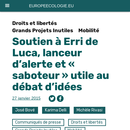
Panneau de gestion des cookies
EUROPEECOLOGIE.EU
Droits et libertés
Grands Projets Inutiles
Mobilité
Soutien à Erri de
Luca, lanceur
d’alerte et «
saboteur » utile au
débat d’idées
27 janvier 2015
José Bové
Karima Delli
Michèle Rivasi
Communiqués de presse
Droits et libertés