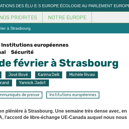
MATIONS DES ÉLU·E·S EUROPE ÉCOLOGIE AU PARLEMENT EUROP
NOS PRIORITES
NOTRE EUROPE
rier à Strasbourg
Institutions européennes
nal
Sécurité
 de février à Strasbourg
José Bové
Karima Delli
Michèle Rivasi
urand
Yannick Jadot
mmuniqués de presse
Institutions européennes
sion plénière à Strasbourg. Une semaine très dense avec, en
CETA, l’accord de libre-échange UE-Canada auquel nous nous