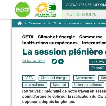
Panneau de gestion des cookies
ACTUALITÉS ET INFOR
NOTRE ÉQUIPE
>
Commerce
>
CETA
> La session plénière de fév
CETA
Climat et énergie
Commerce
Institutions européennes
Internatio
La session plénière
13 février 2017
Eva Joly
Pascal D
CETA
Climat et énergie
Commerce
Co
International
Sécurité
Union européenne
Retrouvez l’intégralité de notre travail en ses
point d’orgue, le vote sur la ratification du 
opposons depuis longtemps.