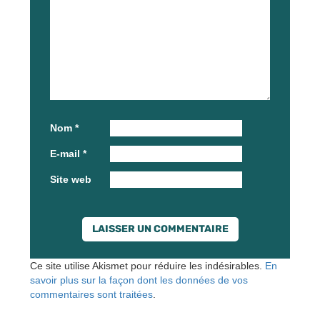
Nom
*
E-mail
*
Site web
Ce site utilise Akismet pour réduire les indésirables.
En
savoir plus sur la façon dont les données de vos
commentaires sont traitées
.