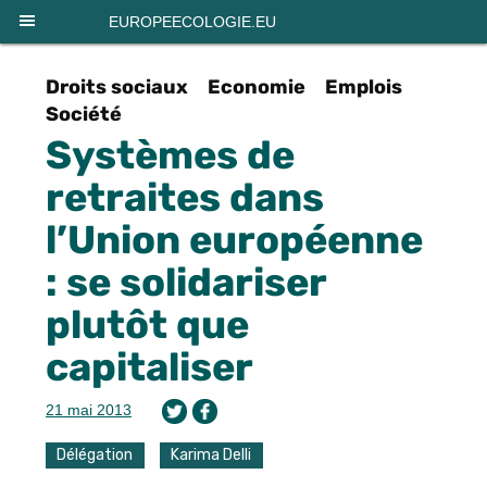
Panneau de gestion des cookies
EUROPEECOLOGIE.EU
Droits sociaux
Economie
Emplois
Société
Systèmes de
retraites dans
l’Union européenne
: se solidariser
plutôt que
capitaliser
21 mai 2013
Délégation
Karima Delli