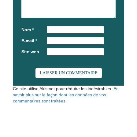
Nom
*
E-mail
*
Site web
Ce site utilise Akismet pour réduire les indésirables.
En
savoir plus sur la façon dont les données de vos
commentaires sont traitées
.