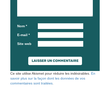
Nom
*
E-mail
*
Site web
Ce site utilise Akismet pour réduire les indésirables.
En
savoir plus sur la façon dont les données de vos
commentaires sont traitées
.