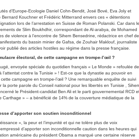
éputés d’Europe-Ecologie Daniel Cohn-Bendit, José Bové, Eva Joly et
 de Bernard Kouchner et Frédéric Mitterrand envers ces « détentions
dignation lors de l’arrestation en Suisse de Roman Polanski. Car dans l
nlèvements de Slim Boukhdhir, correspondant de Al-arabya, de Mohamed
tes de violence à l’encontre de Sihem Bensedrine, rédactrice en chef de
anifestants du bassin minier de Gafsa, de Zouhair Maklouf, journaliste
avoir publié des articles hostiles au régime dans la presse française.
mulacre électoral, de cette campagne en trompe-l’œil ?
augé, envoyée spéciale du quotidien français « Le Monde » refoulée de
à l’attentat contre la Tunisie » ! Est-ce que la dynastie au pouvoir en
 de cette campagne en trompe-l’œil ? Une remarquable enquête de suivi
la porte parole du Conseil national pour les libertés en Tunisie , Sihe
cerné le Président-candidat Ben Ali et le parti gouvernemental RCD e
e Carthage » – a bénéficié de 14% de la couverture médiatique de la
sse d’apporter son soutien inconditionnel
éissance », la peur et l’impunité et qui ne tolère plus de voix
 empressé d’apporter son inconditionnelle caution dans les heures qui
stration américaine du président Obama a marqué une certaine réserve