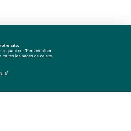
otre site.
cliquant sur 'Personnaliser'.
 toutes les pages de ce site.
alité
ARCHIVES PAR ANNÉES
2026
2025