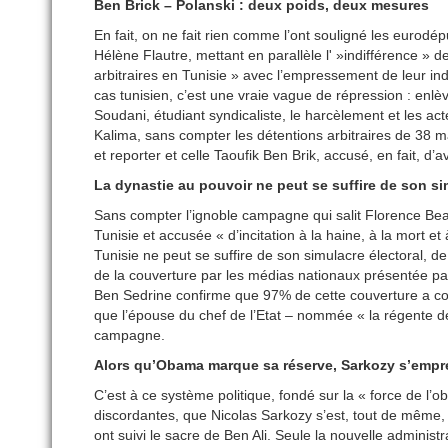
Ben Brick – Polanski : deux poids, deux mesures
En fait, on ne fait rien comme l’ont souligné les eurod
Hélène Flautre, mettant en parallèle l' »indifférence »
arbitraires en Tunisie » avec l’empressement de leur in
cas tunisien, c’est une vraie vague de répression : e
Soudani, étudiant syndicaliste, le harcèlement et les ac
Kalima, sans compter les détentions arbitraires de 38 m
et reporter et celle Taoufik Ben Brik, accusé, en fait, d’
La dynastie au pouvoir ne peut se suffire de son si
Sans compter l’ignoble campagne qui salit Florence Be
Tunisie et accusée « d’incitation à la haine, à la mort et 
Tunisie ne peut se suffire de son simulacre électoral,
de la couverture par les médias nationaux présentée par 
Ben Sedrine confirme que 97% de cette couverture a con
que l’épouse du chef de l’Etat – nommée « la régente d
campagne.
Alors qu’Obama marque sa réserve, Sarkozy s’empre
C’est à ce système politique, fondé sur la « force de l’ob
discordantes, que Nicolas Sarkozy s’est, tout de même,
ont suivi le sacre de Ben Ali. Seule la nouvelle admini