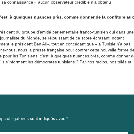
’à sa connaissance « aucun observateur crédible n’a obtenu
 c’est, à quelques nuances près, comme donner de la confiture aux
 président du groupe d’amitié parlementaire franco-tunisien qui dans une
a journaliste du Monde, se réjouissant de ce score écrasant, notant
ent le président Ben Ali», tout en concédant que «la Tunisie n’a pas
s-nous, nous la presse française pour contrer cette nouvelle forme d
ie pour les Tunisiens, c’est, à quelques nuances près, comme donner d
ls s’informent les démocrates tunisiens ? Par nos radios, nos télés et
ps obligatoires sont indiqués avec
*