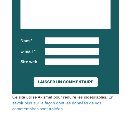
Nom
*
E-mail
*
Site web
Ce site utilise Akismet pour réduire les indésirables.
En
savoir plus sur la façon dont les données de vos
commentaires sont traitées
.