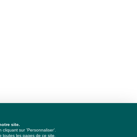
otre site.
cliquant sur 'Personnaliser'.
 toutes les pages de ce site.