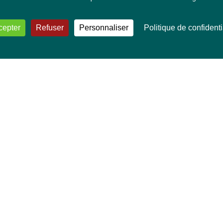
cepter
Refuser
Personnaliser
Politique de confidenti
VOS DÉPUTÉ·E·S EUROPÉEN·NE·S
Mélissa Camara
David Cormand
Mounir Satouri
Majdouline Sbaï
Marie Toussaint
TOUTES NOS THÉMATIQUES
Agriculture et pêche
Alimentation
Bien-être animal
Climat et énergie
Commerce