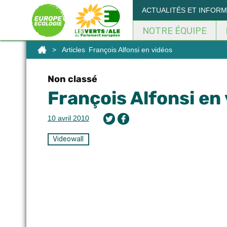
Panneau de gestion des cookies
ACTUALITÉS ET INFOR
NOTRE ÉQUIPE
>
Articles
François Alfonsi en vidéos
Non classé
François Alfonsi en
10 avril 2010
Videowall