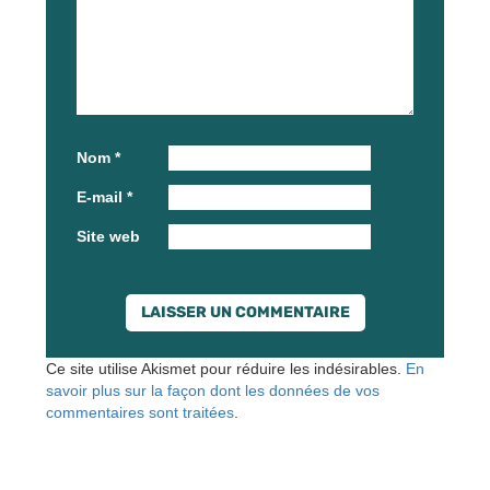
Nom
*
E-mail
*
Site web
Ce site utilise Akismet pour réduire les indésirables.
En
savoir plus sur la façon dont les données de vos
commentaires sont traitées
.