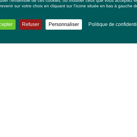
ser l'ensemble de ces cookies, ou modifier ceux que vous acceptez en 
venir sur votre choix en cliquant sur l'icone située en bas à gauche de
cepter
Refuser
Personnaliser
Politique de confidenti
VOS DÉPUTÉ·E·S EUROPÉEN·NE·S
Mélissa Camara
David Cormand
Mounir Satouri
Majdouline Sbaï
Marie Toussaint
TOUTES NOS THÉMATIQUES
Agriculture et pêche
Alimentation
Bien-être animal