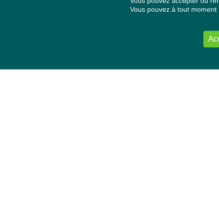
Vous pouvez accepter ou refu
Vous pouvez à tout moment re
Ac
NOUS CONTACTER
Délégation Europe Ecologie
Groupe Verts/ALE du Parlement européen
ASP 06E210, Rue Wiertz 60,
B-1047 Bruxelles