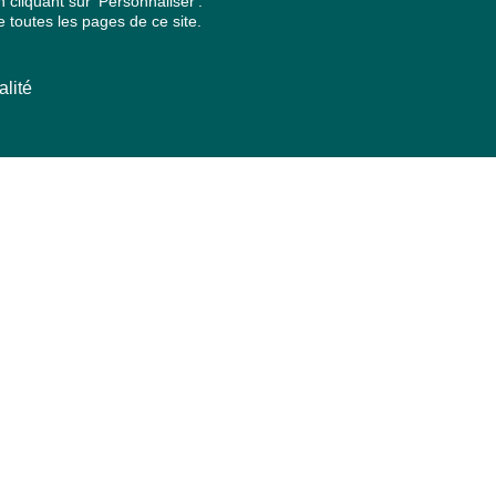
cliquant sur 'Personnaliser'.
 toutes les pages de ce site.
alité
ARCHIVES PAR ANNÉES
2026
2025
2024
2023
2022
2021
2020
2019
2018
2017
2016
2015
2014
2013
2012
2011
2010
2009
2008
2007
2006
2005