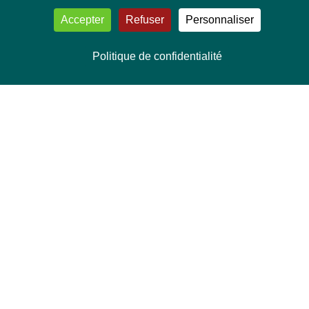
Accepter
Refuser
Personnaliser
Politique de confidentialité
NOUS CONTACTER
Délégation Europe Ecologie
Groupe Verts/ALE du Parlement européen
ASP 06E210, Rue Wiertz 60,
B-1047 Bruxelles