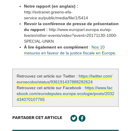
Notre rapport (en anglais) :
http://extranet.greens-efa-
service.eu/public/media/file/1/5414
Revoir la conférence de presse de présentation
du rapport :
http://www.europarl.europa.eu/ep-
live/en/other-events/video?event=20171130-1000-
SPECIAL-UNKN
À lire également en complément
:
Nos 10
mesures en faveur de la justice fiscale en Europe
.
Retrouvez cet article sur Twitter :
https://twitter.com/
euroecolos/status/936191437888282624
Retrouvez cet article sur Facebook :
https://www.fac
ebook.com/eurodeputes.europe.ecologie/posts/2032
434070107765
PARTAGER CET ARTICLE