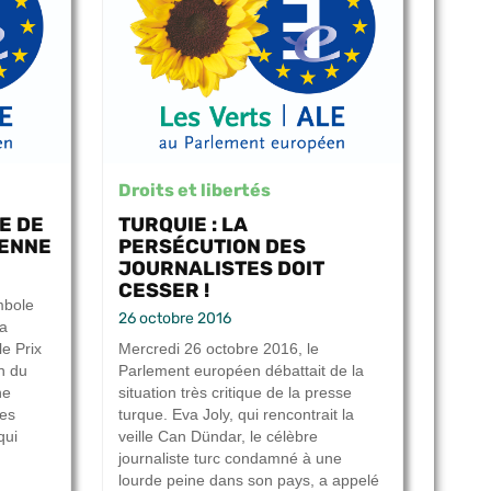
Droits et libertés
E DE
TURQUIE : LA
ÉENNE
PERSÉCUTION DES
JOURNALISTES DOIT
CESSER !
mbole
26 octobre 2016
la
le Prix
Mercredi 26 octobre 2016, le
n du
Parlement européen débattait de la
ne
situation très critique de la presse
des
turque. Eva Joly, qui rencontrait la
qui
veille Can Dündar, le célèbre
journaliste turc condamné à une
lourde peine dans son pays, a appelé