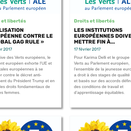
 et libertés
Droits et libertés
LISATION
LES INSTITUTIONS
PÉENNE CONTRE LE
EUROPÉENNES DOIV
OBAL GAG RULE »
METTRE FIN À...
er 2017
17 février 2017
iative des Verts européens, le
Pour Karima Delli et le groupe
nt européen exhorte l'UE et
Verts au Parlement européen,
itales européennes à se
l’ensemble de la jeunesse eu
r contre le décret anti-
a droit à des stages de qualit
ent du Président Trump et en
et basés sur des accords défin
des droits fondamentaux de
des conditions de travail et
les femmes.
d’apprentissage équitables.