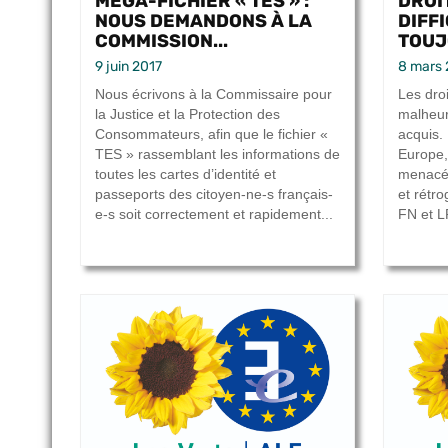
MÉGA-FICHIER « TES » :
DROI
NOUS DEMANDONS À LA
DIFF
COMMISSION...
TOUJ
9 juin 2017
8 mars 
Nous écrivons à la Commissaire pour
Les dro
la Justice et la Protection des
malheur
Consommateurs, afin que le fichier «
acquis.
TES » rassemblant les informations de
Europe,
toutes les cartes d’identité et
menacés
passeports des citoyen-ne-s français-
et rétr
e-s soit correctement et rapidement...
FN et L