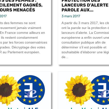
TS DES FEMMES :
PROTECTION DES
ICILEMENT GAGNÉS,
LANCEURS D’ALERTE 
OURS MENACÉS
PAROLE AUX...
2017
3 mars 2017
its des femmes ne sont
A partir du 3 mars 2017, les ci
eusement jamais vraiment
ont la parole sur la protection 
 En France comme ailleurs en
lanceurs d’alerte. La Commiss
 ils restent constamment
européenne a enfin ouvert un
 par les forces conservatrices
consultation publique afin de
ogrades. Décryptage des votes
déterminer s’il est possible et
R au Parlement européen.
souhaitable d’élaborer une légi
de...