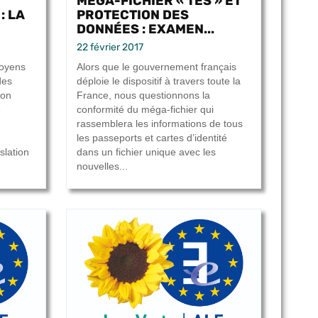
MÉGA-FICHIER « TES » ET
: LA
PROTECTION DES
DONNÉES : EXAMEN...
22 février 2017
toyens
Alors que le gouvernement français
des
déploie le dispositif à travers toute la
ion
France, nous questionnons la
e
conformité du méga-fichier qui
rassemblera les informations de tous
les passeports et cartes d’identité
slation
dans un fichier unique avec les
nouvelles...