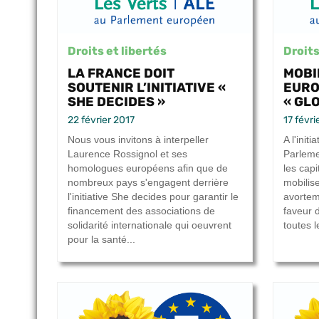
Droits et libertés
Droits
LA FRANCE DOIT
MOBI
SOUTENIR L’INITIATIVE «
EURO
SHE DECIDES »
« GL
22 février 2017
17 févri
Nous vous invitons à interpeller
A l'init
Laurence Rossignol et ses
Parleme
homologues européens afin que de
les cap
nombreux pays s'engagent derrière
mobilise
l'initiative She decides pour garantir le
avortem
financement des associations de
faveur 
solidarité internationale qui oeuvrent
toutes 
pour la santé...