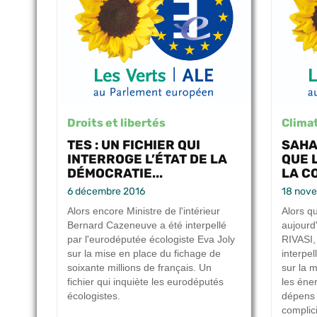
Droits et libertés
Climat
TES : UN FICHIER QUI
SAHA
INTERROGE L’ÉTAT DE LA
QUE 
DÉMOCRATIE...
LA C
6 décembre 2016
18 nov
Alors encore Ministre de l'intérieur
Alors q
Bernard Cazeneuve a été interpellé
aujourd
par l'eurodéputée écologiste Eva Joly
RIVASI,
sur la mise en place du fichage de
interpel
soixante millions de français. Un
sur la 
fichier qui inquiète les eurodéputés
les éne
écologistes.
dépens 
complici