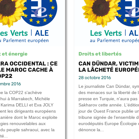
 et énergie
Droits et libertés
RA OCCIDENTAL : CE
CAN DÜNDAR, VICTIM
LE MAROC CACHE À
LA LÂCHETÉ EUROP
OP22
28 octobre 2016
embre 2016
Le journaliste Can Dündar, sy
ue la COP22 s'achève
des menaces sur la liberté de 
'hui à Marrakech, Michèle
presse en Turquie, n'aura pas 
 Karima DELLI et Eva JOLY
Sakharov cette année. L'éditio
lent les dirigeants européens
jour de Ouest France publie u
manière dont le Maroc exploite
tribune signée de l'ensemble 
rgies renouvelables aux
eurodéputés Europe Écologie 
du peuple sahraoui, avec la
dénonce la...
té...