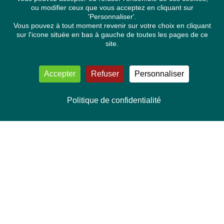
ou modifier ceux que vous acceptez en cliquant sur
'Personnaliser'.
Vous pouvez à tout moment revenir sur votre choix en cliquant
sur l'icone située en bas à gauche de toutes les pages de ce
site.
Accepter
Refuser
Personnaliser
Politique de confidentialité
NOUS CONTACTER
Délégation Europe Ecologie
Groupe Verts/ALE du Parlement européen
ASP 06E210, Rue Wiertz 60,