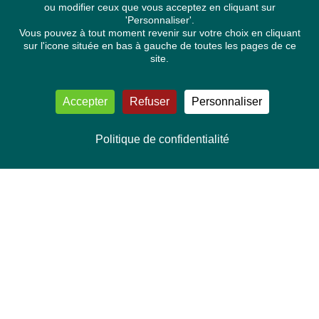
ou modifier ceux que vous acceptez en cliquant sur
'Personnaliser'.
Vous pouvez à tout moment revenir sur votre choix en cliquant
sur l'icone située en bas à gauche de toutes les pages de ce
site.
Accepter
Refuser
Personnaliser
Politique de confidentialité
NOUS CONTACTER
Délégation Europe Ecologie
Groupe Verts/ALE du Parlement européen
ASP 06E210, Rue Wiertz 60,
B-1047 Bruxelles